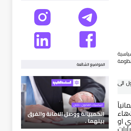
ياسية
نظومة
المواضيع الشائعة
ل الى
انياً
اساسيات القانون - خاص
هاء
الكمبيالة ووصل الامانة والفرق
ي او
بينهما .
رات