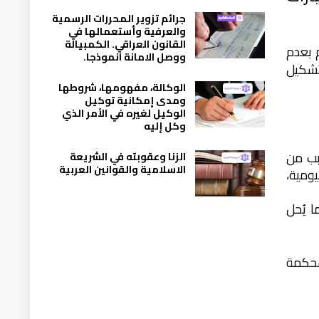
جرائم تزوير المحررات الرسمية
والعرفية وأستعمالها في
القانون العراقي. الكمبيالة
 بعدم
ووصل الامانة انموذجا.
تشكيل
الوكالة، مفهومها، شروطها
ومدى إمكانية توكيل
الوكيل لغيره في الأمر الذي
وكل إليه
اب كسبب من
الزنا وعقوبته في الشريعة
الاسلامية والقوانين العربية
يومية،
 يُحل
محكمة