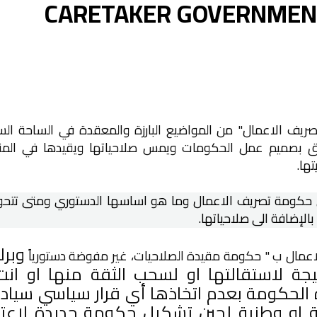
يف الاعمال" من المواضيع البارزة والمعقدة في الساحة الس
علق بصميم عمل الحكومات ويمس صلاحياتها ويقيدها في الم
تها.
 حكومة تصريف الاعمال وما هو اساسها الدستوري ومتى تتحو
الإضافة الى صلاحياتها.
وبرلم
عمال ب " حكومة مقيدة الصلاحيات، غير مفوضة دستورياً
نتيجة لاستقالتها او لسحب الثقة منها
او
انت
هذه الحكومة بعدم اتخاذها أي قرار سياسي سياد
 او وطنية لحين تشكيل حكومة جديدة لاعتبا