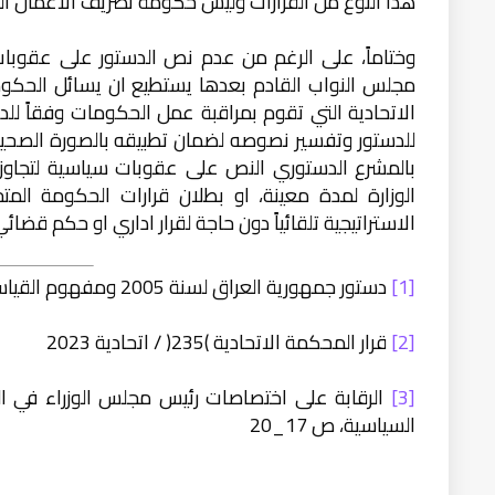
هذا النوع من القرارات وليس حكومة تصريف الاعمال ال
وختاماً، على الرغم من عدم نص الدستور على عقوبات
مجلس النواب القادم بعدها يستطيع ان يسائل الحكوم
الاتحادية التي تقوم بمراقبة عمل الحكومات وفقاً للدس
للدستور وتفسير نصوصه لضمان تطبيقه بالصورة الصحيحة، 
بالمشرع الدستوري النص على عقوبات سياسية لتجاوزها
الوزارة لمدة معينة، او بطلان قرارات الحكومة المت
الاستراتيجية تلقائياً دون حاجة لقرار اداري او حكم قضا
[1]
دستور جمهورية العراق لسنة 2005 ومفهوم القياس للمادة 64 ثانيا
[2]
قرار المحكمة الاتحادية
)
235
(
/
اتحادية
2023
[3]
الرقابة على اختصاصات رئيس مجلس الوزراء في ال
السياسية، ص 17_20