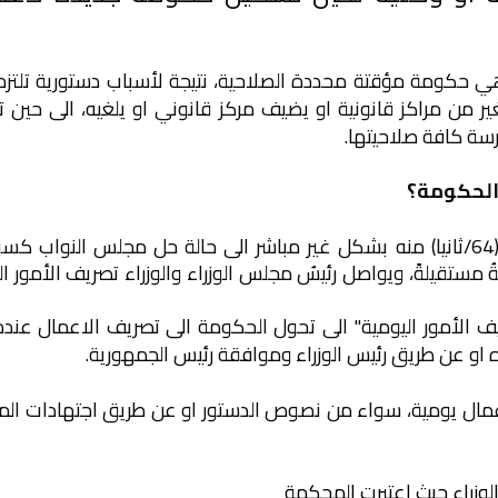
 حكومة مؤقتة محددة الصلاحية، نتيجة لأسباب دستورية تلتزم
ير من مراكز قانونية او يضيف مركز قانوني او يلغيه، الى حين 
رسة كافة صلاحيتها.
الحكومة؟
نص دستور جمهورية العراق لسنة (2005) في المادة (64/ثانيا) منه بشكل غير مباشر الى حالة حل مجلس النو
ُ مستقيلةً، ويواصل رئيسُ مجلس الوزراء والوزراء تصريف الأمور ال
الأمور اليومية" الى تحول الحكومة الى تصريف الاعمال عندما
و عن طريق رئيس الوزراء وموافقة رئيس الجمهورية.
عمال يومية، سواء من نصوص الدستور او عن طريق اجتهادات ال