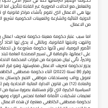
حكومة الإقليم التزاماتها كما في القرار الاتي ذكره
والتعامل مع الحالات الضرورية غير القابلة للتأجيل. ام
بها هي الاعمال التي تقوم بأنشاء مراكز قانونية او تغ
الدولية الثنائية والشارعة والتعيينات الحكومية تشريع 
من الاعمال.
اما سبب عتبار حكومة معينة حكومة تصريف اعمال يو
وانتهت ولايتها القانونية، وبالتالي لا يحق لها اتخ
الأمور اليومية، ليس لأنها حكومة مشروعة بل للحفاظ
على اعمالها، بالإضافة الى تسيير المصلحة العامة للبلد
واخيراً، نأتي لبيان مجموعة من قرارات المحكمة الاتحا
يجوز لحكومة تصريف الاعمال ممارستها، وهو قرار ا
وقرار (8) لسنة (2022) اثناء حكومة مص
السياسية الكبيرة التي تؤثر مستقبلا بصورة سلبية من ا
تعليمات تشكيلات الأمانة العامة لمجلس الوزراء ومهماتها (تعلي
لحكومة مصطفى الكاظمي معتبرة ان هذه الاعمال تقع 