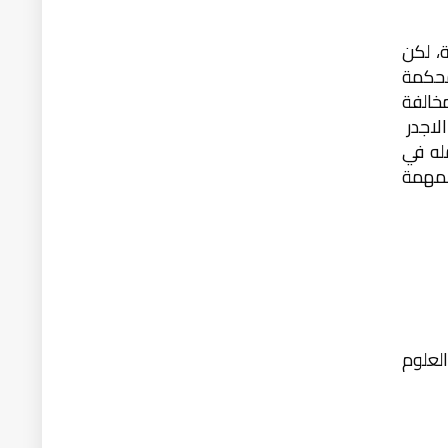
، لكن
محكمة
مخالفة
لاجدر
له في
لمهمة
لعلوم