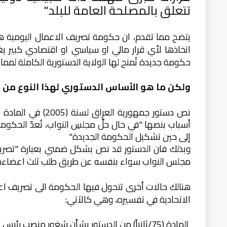
تتعلق بالمصلحة العامة للبلد"
يتضح مما تقدم، ان حكومة تصريف
الاعمال اليومية
هي
اتخاذها لأي قرار مالي او سياسي او اقتصادي كبير يغ
حكومة جديدة تُمنح لها الولاية الدستورية الكاملة لمما
ولكن ما هو الأساس الدستوري لهذا النوع من 
أسباب بنصها "في حال حلِّ مجلسِ النواب، تُعدّ الحكومة
إلى حين تشكيل الحكومة الجديدة"
وبذلك فان الدستور قد نص بشكل ضمني بعبارة "تصريف 
مجلس النواب سواء بنفسه عن طريق طلب ثلث اعضاءه ا
هنالك حالات أخرى تتحول فيها الحكومة الى تصريف ا
الاتحادية في تفسيره، وهي كالآتي:
المادة (75/ثانياً) من الدستور بشأن شغور منصب رئيس الوزراء حيث اعتبرت المحكمة