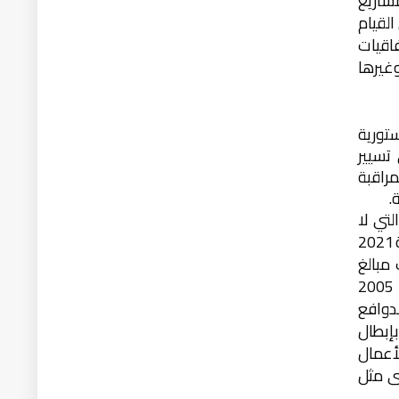
شاريع
القيام
فاقيات
وغيرها
تورية
تسيير
راقبة
.
لتي لا
لمحكمة التي ألغت قرارات مثل 194 و226 و257 و335 و401 لسنة 2021
ف مبالغ
تمويل رواتب ومستحقات موظفي اقليم كردستان بصورة مخالفة للمادة (62/ثانيا) من دستور جمهورية العراق لسنة 2005
رت ذات الدوافع
بإبطال
لأعمال
ى مثل