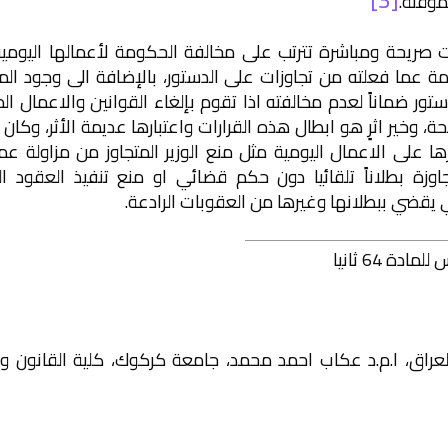
مؤقتة.
 صريحة ومباشرة تترتب على مخالفة الحكومة لأعمالها اليومية
ة عما فعلته من تجاوزات على الدستور، بالإضافة الى وجود ال
تور ضماناً لعدم مخالفته اذا تقوم بإلغاء القوانين والاعمال ال
وخير اثرٍ هو ابطال هذه القرارات واعتبارها عديمة الأثر، وكان ا
 على الاعمال اليومية مثل منع الوزير المتجاوز من مزاولة عم
جاوزة بطلاناً تلقائيا دون حكم قضائي او منع تنفيذ العقود ا
ئي يقضي ببطلانها وغيرها من العقوبات الرادعة.
عراق، ا.م.د عكاب احمد محمد، جامعة كركوك، كلية القانون وا