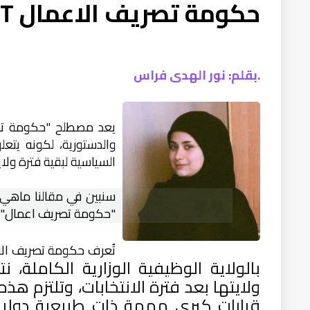
حكومة تصريف الاعمال CARETAKER GOVERNMENT
.بقلم: نور الهدى فراس
يعد مصطلح "حكومة تصر
والدستورية، لكونه يت
السياسية لبقية فترة ولاي
سنبين في مقالنا ماهي
"حكومة تصريف اعمال" ب
تُعرف حكومة تصريف الا
بالولاية الوظيفية الوزارية الكاملة، 
ولايتها بعد فترة الانتخابات، وتلتزم 
قرارات كبرى مهمة ذات طبيعية دولية