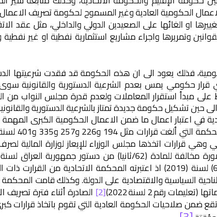
 بين حكومة الإقليم والحكومة الاتحادية، وكذلك متابعة سير الم
ا الاعمال الحكومية العادية وغير المسموح لحكومة تصريف الاعمال 
ييرها او الغائها على الصعيدين الدولي والداخلي، مثل عقد الات
القوانين وتمريرها واجراء مشاريع استثمارية نفطية او غير نفطية 
مية، فذلك يعود الى ان هذه الحكومة قد فقدت شرعيتها الدس
اذ أي قرار حكومي يمس بعدم الشرعية الدستورية والقانونية سوى 
 على مبدأ استقرار المعاملات ولعدم قدرة مجلس النواب من الم
 الى حين تشكيل حكومة جديدة تمتاز بالشرعية الدستورية والقانونية
دية في اعتبار اعمال ما ضمن الاعمال الحكومية الكبرى المهمة ا
طفى الكاظمي وهي قرارات اتخذها مجلس الوزراء للإيعاز لوزارة المالية لصر
والمادة (12) من قانون الادارة المالية الاتحادية رقم (6) لسنة (2019) اذ اعتبرته المحكمة الاتحادية من القرا
لناحية السياسية والاقتصادية على الدولة. وكذلك قامت المحكمة 
مات رقم 2 لسنة 2022)
[2]
الصادرة أثناء فترة تصريف ا
ضمن صلاحيات الحكومة العادية التي تقوم باتخاذ قرارات كبر
[3]