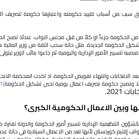
سبق سبب من أسباب تقييد حكومته واعتبارها حكومة لتصريف ال
 سحب الثقة من الحكومة جزءاً او كلاً من قبل مجلس النواب، عندئذ تصبح ا
شكيل الحكومة الجديدة. مثل حالة سحب الثقة من وزير المالية ه
اع خالد العبيدي عام 2016 حيث شغل منصبه لتسيير الأمور الإدارية واليومية ثم جاءوا بنائب الوزير لي
بعد الانتخابات
وانتهاء تفويض الحكومة، اذ اكدت المحكمة الاتحاد
تها، وتصبح حكومة تصريف اعمال يومية لحين تشكيل الحكومة
[1]
202.
ها وبين الاعمال الحكومية الكبرى؟
شؤون التنظيمية الإدارية لتسيير أمور الحكومة والدولة لفترة 
واتب إقليم كوردستان لأنها تعد من الاعمال السيادية في حالة عدم